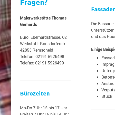
Fragen?
Fassade
Malerwerkstätte Thomas
Die Fassade 
Gerhards
unterstützen
und das Hau
Büro: Eberhardstrasse. 62
Werkstatt: Ronsdorferstr.
Einige Beispi
42853 Remscheid
Telefon: 02191 5926498
Fassad
Telefax: 02191 5926499
Impräg
Unterg
Betons
Anstric
Verput
Bürozeiten
Stuck
Mo-Do 7Uhr 15 bis 17 Uhr
Freitag 7 Uhr 15 bis 14 Uhr